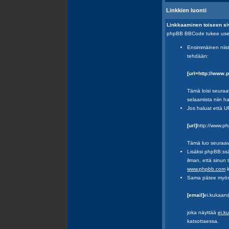
Linkkien luonti
Linkkaaminen toiseen si
phpBB BBCode tukee useaa
Ensimmäinen niis
tehdään:
[url=http://www.
Tämä loisi seuraa
selaamista niin h
Jos haluat että UR
[url]
http://www.p
Tämä luo seuraava
Lisäksi phpBB:ss
ilman, että sinun 
www.phpbb.com
k
Sama pätee myös s
[email]
ei.kukaan
joka näyttää
ei.k
katsottaessa.