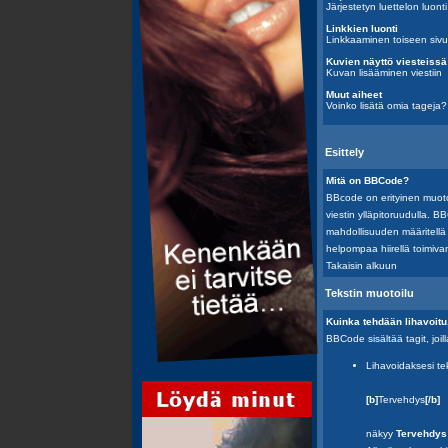
Järjestetyn luettelon luonti
Linkkien luonti
Linkkaaminen toiseen siv
Kuvien näyttö viesteissä
Kuvan lisääminen viestiin
Muut aiheet
Voinko lisätä omia tageja?
Esittely
Mitä on BBCode?
BBcode on erityinen muoto 
viestin ylläpitoruudulla. 
mahdollisuuden määritellä 
helpompaa hiirellä toimivan
Takaisin alkuun
Tekstin muotoilu
Kuinka tehdään lihavoitu, 
BBCode sisältää tagit, joi
Lihavoidaksesi te
[b]
Tervehdys
[/b]
näkyy
Tervehdys