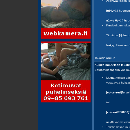
Alleviivaukseen k
[u]
Hyvää huomen
näkyy
Hyvää huo
Kursivoituun tekst
Tämä on
[i]
Hieno
Näkyy, Tämä on
Takaisin alkuun
Kuinka muutetaan tekstin
Seuraavilla tageilla voit m
Muutat tekstin vär
vastaavaa heksade
[color=red]
Terve
tai
[color=#FF0000]
näyttävät molem
Tekstin kokoa muu