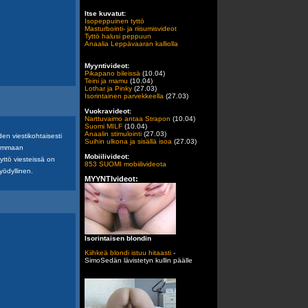
Itse kuvatut:
Isopeppuinen tyttö
Masturbointi- ja riisumisvideot
Tyttö halusi peppuun
Anaalia Leppävaaran kalliolla
Myyntivideot:
Pikapano bileissä
(10.04)
Teini ja mamu
(10.04)
Lothar ja Pinky
(27.03)
Isorintainen parvekkeella
(27.03)
Vuokravideot:
Narttuvaimo antaa Strapon
(10.04)
Suomi MILF
(10.04)
Anaalin stimulointi
(27.03)
en viestikohtaisesti
Suihin ulkona ja sisällä isoa
(27.03)
aremmaan
Mobiilivideot:
yttö viesteissä on
853 SUOMI mobiilivideota
yödyllinen.
MYYNTIvideot:
Isorintaisen blondin
Kiihkeä blondi istuu hitaasti
-
SimoSedän lävistetyn kullin päälle