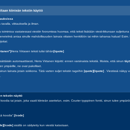
ltaan kiinteän tekstin käyttö
tauksissa
 tavalla, viittauksella ja ilman.
 toimintoa vastatessasi viestiin foorumissa huomaa, että teksti lisätään viesti-ikkunaan suljettuna
netelmä antaa sinulle mahdollisuuden lainata viitaten henkilöön tai mihin tahansa haluat! Esim. l
joitat:
rtanen"]
Herra Virtasen teksti tulisi tähän
[/quote]
ättäisiin automaattisesti, Herra Virtanen kirjoitti: ennen varsinaista tekstiä. Muista, että sinun
täy
en ympärille, ne ovat pakolliset.
 sinun lainata jotain sokkona. Tätä varten suljet tekstin tageihin
[quote][/quote]
. Viestissä näkyy 
.
en tekstin näyttö
oodia tai jotain, joka vaatii kiinteän asettelun, esim. Courier tyyppinen fontti, sinun tulee ympärö
ä koodia";
[/code]
de][/code]
sisällä on säilytetty kun viestiä katsotaan.