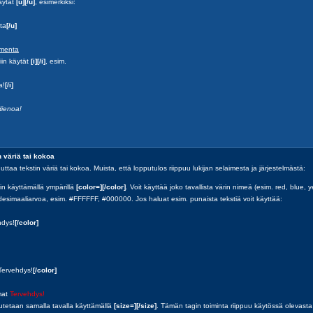
äytät
[u][/u]
, esimerkiksi:
ta
[/u]
menta
iin käytät
[i][/i]
, esim.
a!
[/i]
Hienoa!
 väriä tai kokoa
uuttaa tekstin väriä tai kokoa. Muista, että lopputulos riippuu lukijan selaimesta ja järjestelmästä:
in käyttämällä ympärillä
[color=][/color]
. Voit käyttää joko tavallista värin nimeä (esim. red, blue, ye
simaaliarvoa, esim. #FFFFFF, #000000. Jos haluat esim. punaista tekstiä voit käyttää:
hdys!
[/color]
Tervehdys!
[/color]
mat
Tervehdys!
tetaan samalla tavalla käyttämällä
[size=][/size]
. Tämän tagin toiminta riippuu käytössä olevasta 