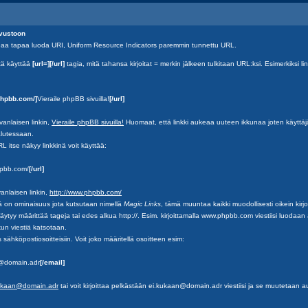
vustoon
 tapaa luoda URI, Uniform Resource Indicators paremmin tunnettu URL.
tä käyttää
[url=][/url]
tagia, mitä tahansa kirjoitat = merkin jälkeen tulkitaan URL:ksi. Esimerkiksi l
phpbb.com/]
Vieraile phpBB sivuilla!
[/url]
vanlaisen linkin,
Vieraile phpBB sivuilla!
Huomaat, että linkki aukeaa uuteen ikkunaa joten käyttäj
alutessaan.
L itse näkyy linkkinä voit käyttää:
hpbb.com/
[/url]
nlaisen linkin,
http://www.phpbb.com/
ä on ominaisuus jota kutsutaan nimellä
Magic Links
, tämä muuntaa kaikki muodollisesti oikein kirjoi
täytyy määrittää tageja tai edes alkua http://. Esim. kirjoittamalla www.phpbb.com viestiisi luodaan
un viestiä katsotaan.
ähköpostiosoitteisiin. Voit joko määritellä osoitteen esim:
@domain.adr
[/email]
ukaan@domain.adr
tai voit kirjoittaa pelkästään ei.kukaan@domain.adr viestiisi ja se muutetaan au