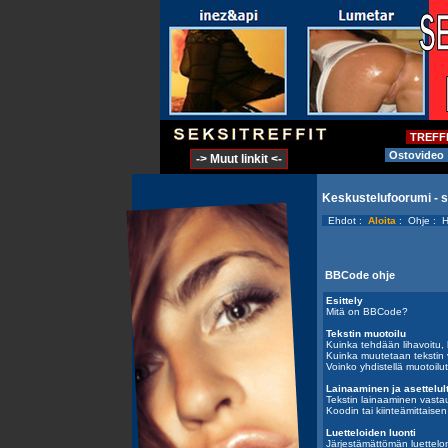
TREFF
Ostovideo
-> Muut linkit <-
Keskustelufoorumi - 
Ehdot
:
Aloita
:
Ohje
:
H
BBCode ohje
Esittely
Mitä on BBCode?
Tekstin muotoilu
Kuinka tehdään lihavoitu, ku
Kuinka muutetaan tekstin 
Voinko yhdistellä muotoilu
Lainaaminen ja asettelult
Tekstin lainaaminen vasta
Koodin tai kiinteämittaisen
Luetteloiden luonti
Järjestämättömän luettelon