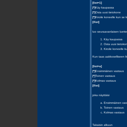
[list=1]
[*]
Käy kaupassa
[*]
Osta uusi tietokone
[*]
Kiroile koneelle kun se 
[/list]
luo seuraavanlaisen luette
Käy kaupassa
Osta uusi tietoko
Kiroile koneelle 
Kun taas aakkoselliseen lis
[list=a]
[*]
Ensimmäinen vastaus
[*]
Toinen vastaus
[*]
Kolmas vastaus
[/list]
joka näyttäisi
Ensimmäinen vas
Toinen vastaus
Kolmas vastaus
Takaisin alkuun