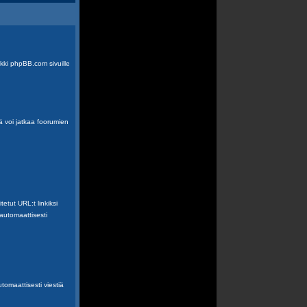
inkki phpBB.com sivuille
ä voi jatkaa foorumien
tetut URL:t linkiksi
 automaattisesti
tomaattisesti viestiä