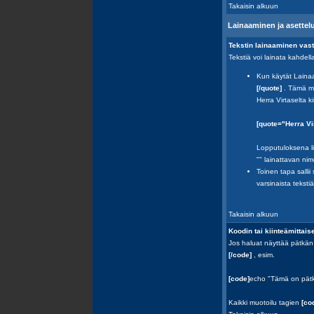
Takaisin alkuun
Lainaaminen ja asettelu
Tekstin lainaaminen vas
Tekstiä voi lainata kahdella
Kun käytät Lainaa
[/quote]
. Tämä me
Herra Virtaselta kir
[quote="Herra Vi
Lopputuloksena lis
"" lainattavan nim
Toinen tapa sallii
varsinaista tekstiä
Takaisin alkuun
Koodin tai kiinteämittais
Jos haluat näyttää pätkän k
[/code]
, esim.
[code]
echo "Tämä on pätk
Kaikki muotoilu tagien
[co