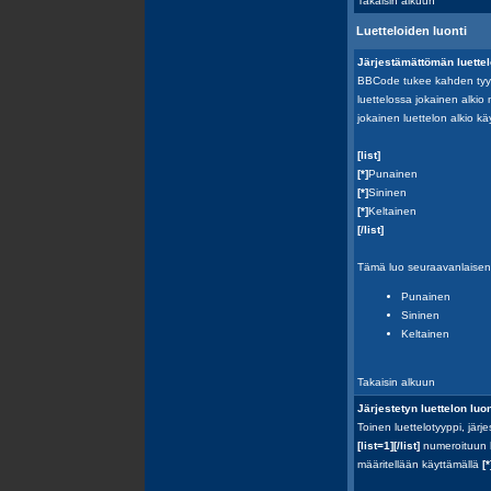
Takaisin alkuun
Luetteloiden luonti
Järjestämättömän luettel
BBCode tukee kahden tyypp
luettelossa jokainen alkio
jokainen luettelon alkio k
[list]
[*]
Punainen
[*]
Sininen
[*]
Keltainen
[/list]
Tämä luo seuraavanlaisen 
Punainen
Sininen
Keltainen
Takaisin alkuun
Järjestetyn luettelon luon
Toinen luettelotyyppi, järj
[list=1][/list]
numeroituun l
määritellään käyttämällä
[*