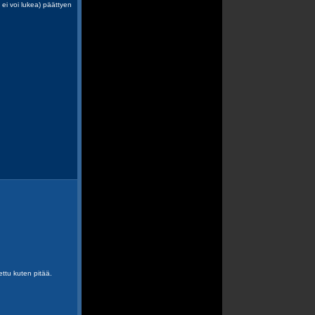
 ei voi lukea) päättyen
jettu kuten pitää.