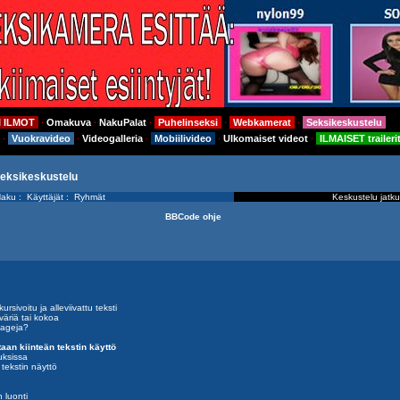
I ILMOT
Omakuva
NakuPalat
Puhelinseksi
Webkamerat
Seksikeskustelu
⋅
⋅
⋅
⋅
⋅
Vuokravideo
Videogalleria
Mobiilivideo
Ulkomaiset videot
ILMAISET traileri
⋅
⋅
⋅
⋅
⋅
seksikeskustelu
aku
:
Käyttäjät
:
Ryhmät
Keskustelu jatku
BBCode ohje
rsivoitu ja alleviivattu teksti
väriä tai kokoa
tageja?
aan kiinteän tekstin käyttö
uksissa
 tekstin näyttö
 luonti