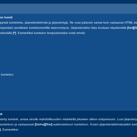
on luonti
isiä luetteloita, järjestämättömiä ja järjestettyjä. Ne ovat pääosin samat kuin vastaavat HTML:
 näytetään peräkkäin luettelomerkillä sisennettynä. Järjestämätön lista luodaan käyttämällä
[list][/l
äyttämällä
[*]
. Esimerkiksi luettelon lempiväreistäsi voisit tehdä:
luettelon:
ti
estetty luettelo, antaa sinulle mahdollisuuden määritellä jokaisen alkion esitysmuoto. Luot järjestet
uetteloon ja vastaavasti
[list=a][/list]
aakkostettuun luetteloon. Kuten järjestämättömässäkin luett
]
. Esimerkiksi: