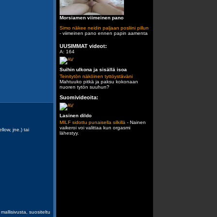
Morsiamen viimeinen pano
Simo näkee neidin paljaan posliini pillun
- viimeinen pano ennen papin aamenta
UUSIMMAT videot:
A: 164
Suihin ulkona ja sisällä isoa
Teinitytön näköinen tyttöystäväni
Mahtuuko pitkä ja paksu kokonaan
nuoren tytön suuhun?
Suomivideoita:
Lasinen dildo
MILF sidottu punaisella silkillä
- Nainen
vaikeroi voi valittaa kun orgasmi
llow, jne.) tai
lähestyy.
mallisivusta, suositeltu