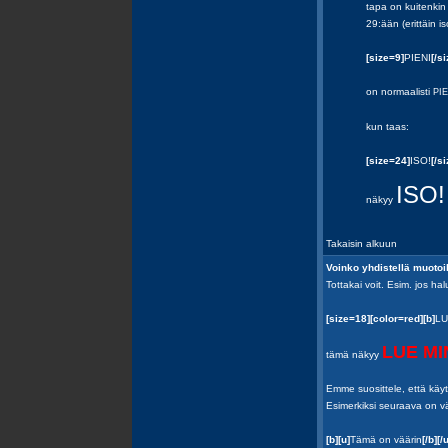
tapa on kuitenkin 
29:ään (erittäin is
[size=9]
PIENI
[/si
on normaalisti
PIE
kun taas:
[size=24]
ISO!
[/si
ISO!
näkyy
Takaisin alkuun
Voinko yhdistellä muotoi
Tottakai voit. Esim. jos ha
[size=18][color=red][b]
LU
LUE MI
tämä näkyy
Emme suosittele, että käytät
Esimerkiksi seuraava on vä
[b][u]
Tämä on väärin
[/b][/