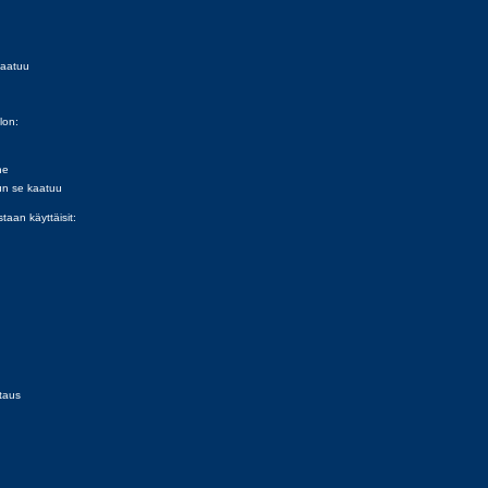
kaatuu
lon:
ne
kun se kaatuu
taan käyttäisit:
taus