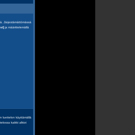
ssä. Järjestämättömässä
ist]
ja määrittelemällä
yn luettelon käyttämällä
elossa kaikki alkiot