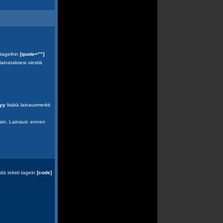
 tageihin
[quote=""]
ainataksesi viestiä
tyy
lisätä lainausmerkit
vain, Lainaus: ennen
idä teksti tagein
[code]