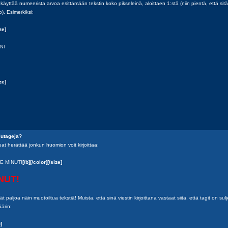
käyttää numeerista arvoa esittämään tekstin koko pikseleinä, aloittaen 1:stä (niin pientä, että sitä
o). Esimerkiksi:
ze]
NI
ze]
lutageja?
luat herättää jonkun huomion voit kirjoittaa:
E MINUT!
[/b][/color][/size]
NUT!
 paljoa näin muotoiltua tekstiä! Muista, että sinä viestin kirjoittana vastaat siitä, että tagit on sul
ärin:
u]