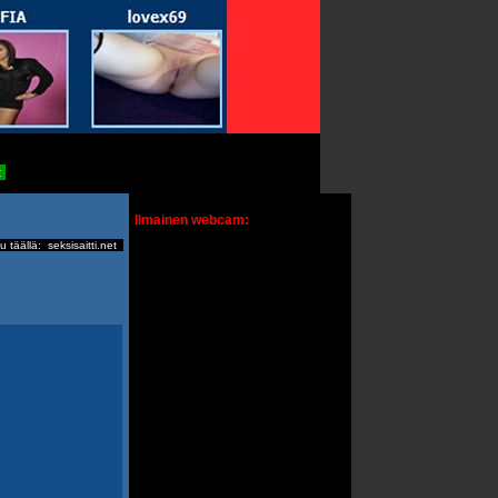
t
Ilmainen webcam:
u täällä:
seksisaitti.net