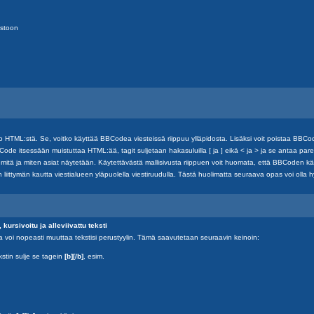
ustoon
HTML:stä. Se, voitko käyttää BBCodea viesteissä riippuu ylläpidosta. Lisäksi voit poistaa BBCod
BBCode itsessään muistuttaa HTML:ää, tagit suljetaan hakasuluilla [ ja ] eikä < ja > ja se antaa p
mitä ja miten asiat näytetään. Käytettävästä mallisivusta riippuen voit huomata, että BBCoden kä
 liittymän kautta viestialueen yläpuolella viestiruudulla. Tästä huolimatta seuraava opas voi olla h
kursivoitu ja alleviivattu teksti
lla voi nopeasti muuttaa tekstisi perustyylin. Tämä saavutetaan seuraavin keinoin:
kstin sulje se tagein
[b][/b]
, esim.