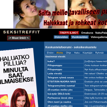
TREFFI ILMOT
Omakuva
NakuPala
⋅
⋅
Ostovideo
Vuokravideo
Videogalleria
⋅
⋅
-> Muut linkit <-
Keskustelufoorumi - seksikeskustelu
Ehdot
:
Aloita
:
Ohje
:
Haku
:
Käyttäjät
:
Ryhmät
Uusimmat viestit: