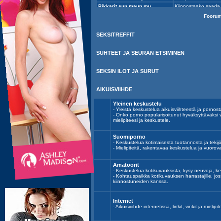
Fooru
SEKSITREFFIT
SUHTEET JA SEURAN ETSIMINEN
SEKSIN ILOT JA SURUT
AIKUISVIIHDE
Yleinen keskustelu
- Yleistä keskustelua aikuisviihteestä ja pornost
- Onko porno popularisoitunut hyväksyttäväksi 
mielipiteesi ja keskustele.
Suomiporno
- Keskustelua kotimaisesta tuotannosta ja tekijöi
- Mielipiteitä, rakentavaa keskustelua ja vuoro
Amatöörit
- Keskustelua kotikuvauksista, kysy neuvoja, ke
- Kohtauspaikka kotikuvauksen harrastajille, j
kiinnostuneiden kanssa.
Internet
- Aikuisviihde internetissä, linkit, vinkit ja mielipit