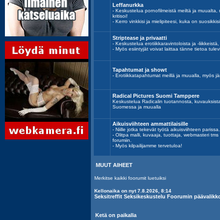
Leffanurkka
- Keskustelua pornofilmeistä meiltä ja muualta, n
kritisoi!
- Kerro vinkkisi ja mielipiteesi, kuka on suosikkisi 
Striptease ja privaatti
- Keskustelua erotiikkaravintoloista ja -liikkeistä,
- Myös esiintyjät voivat laittaa tänne tietoa tulev
Tapahtumat ja showt
- Erotiikkatapahtumat meillä ja muualla, myös jär
Radical Pictures Suomi Tamppere
Keskustelua Radicalin tuotannosta, kuvauksist
Suomessa ja muualla
Aikuisviihteen ammattilaisille
- Niille jotka tekevät työtä aikuisviihteen parissa.
- Olitpa malli, kuvaaja, tuottaja, webmasteri tm
forumiin.
- Myös kilpailijamme tervetuloa!
MUUT AIHEET
Merkitse kaikki foorumit luetuiksi
Kellonaika on nyt 7.8.2026, 8:14
Seksitreffit Seksikeskustelu Foorumin päävalikk
Ketä on paikalla