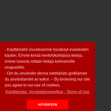
- Käyttämällä sivustoamme hyväksyt evästeiden
käytön. Emme kerää henkilökohtaisia tietoja,
emme luovuta mitään tietoja kolmansille
osapuolille.
- Om du använder denna webbplats godkänner
du användandet av kakor. -- By browsing our site
you agree to our use of cookies.
Käyttöehdot - Användningsvillkor - Terms of Use
HYVÄKSYN