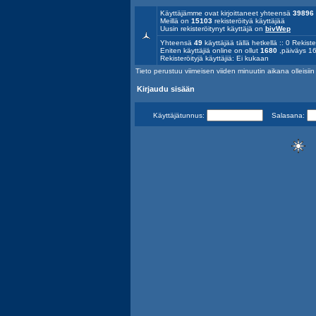
Käyttäjämme ovat kirjoittaneet yhteensä
39896
Meillä on
15103
rekisteröityä käyttäjää
Uusin rekisteröitynyt käyttäjä on
bivWep
Yhteensä
49
käyttäjää tällä hetkellä :: 0 Rekiste
Eniten käyttäjiä online on ollut
1680
,päiväys 16
Rekisteröityjä käyttäjiä: Ei kukaan
Tieto perustuu viimeisen viiden minuutin aikana olleisiin a
Kirjaudu sisään
Käyttäjätunnus:
Salasana: