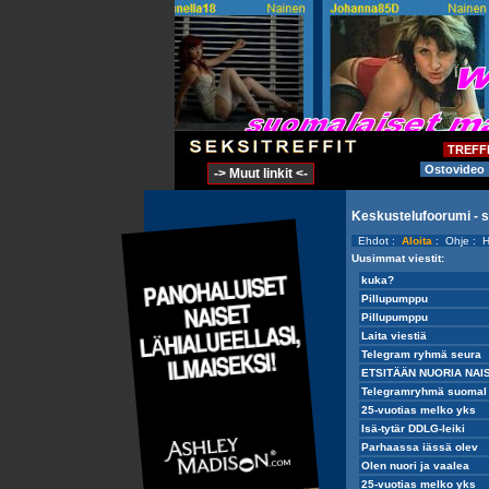
TREFF
Ostovideo
-> Muut linkit <-
Keskustelufoorumi - 
Ehdot
:
Aloita
:
Ohje
:
H
Uusimmat viestit: