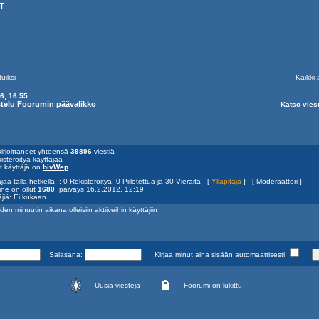
T
tuiksi
Kaikki 
6, 16:55
ustelu Foorumin päävalikko
Katso viest
irjoittaneet yhteensä
39896
viestiä
isteröityä käyttäjää
yt käyttäjä on
bivWep
jää tällä hetkellä :: 0 Rekisteröityä, 0 Piilotettua ja 30 Vieraita [
Ylläpitäjä
] [
Moderaattori
]
ine on ollut
1680
,päiväys 16.2.2012, 12:19
äjiä: Ei kukaan
den minuutin aikana olleisiin aktiiveihin käyttäjiin
Salasana:
Kirjaa minut aina sisään automaattisesti
Uusia viestejä
Foorumi on lukittu