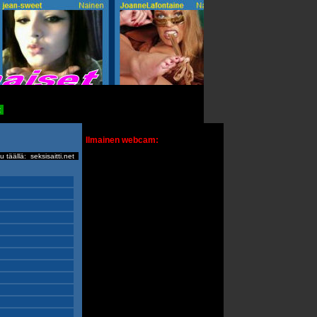
t
Ilmainen webcam:
u täällä:
seksisaitti.net