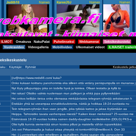
I ILMOT
Omakuva
NakuPalat
Puhelinseksi
Webkamerat
Seksikeskustelu
⋅
⋅
⋅
⋅
⋅
Vuokravideo
Videogalleria
Mobiilivideo
Ulkomaiset videot
ILMAISET traileri
⋅
⋅
⋅
⋅
⋅
seksikeskustelu
aku
:
Käyttäjät
:
Ryhmät
Keskustelu jatku