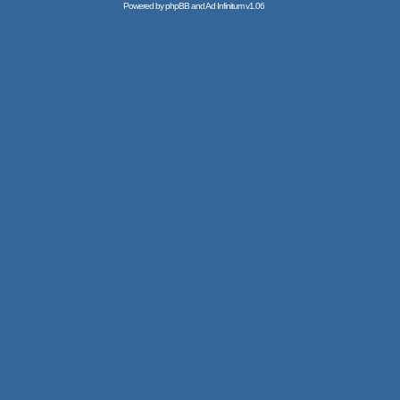
Powered by
phpBB
and
Ad Infinitum
v1.06