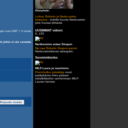
Gloryhole:
Lothar, Roberto ja Narttu-vaimo
kimpassa
- todella kuuma Narttuvaimo
joka huutaa kiimasta
UUSIMMAT videot:
ajat ovat GMT + 3 tuntia
K: 155
it joihin ei ole vastattu
Narttuvaimo antaa Strapon
Nyt saa Roberto Strapon-panon
Narttuvaimoltansa takaapäin.
Suomivideoita:
MILF-Laura ja nuorimies
Pornohullun päiväkirja
nuori
parikybänen Ares pääsee
seksileikkeihin vanhemman MILF-
Lauran kanssa