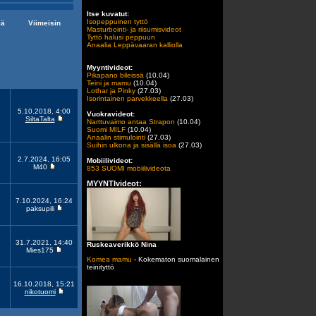
Itse kuvatut:
Isopeppuinen tyttö
jä
Viimeisin
Masturbointi- ja riisumisvideot
Tyttö halusi peppuun
Anaalia Leppävaaran kalliolla
Myyntivideot:
Pikapano bileissä
(10.04)
Teini ja mamu
(10.04)
Lothar ja Pinky
(27.03)
Isorintainen parvekkeella
(27.03)
5.10.2018, 4:00
Vuokravideot:
SiltaTalta
Narttuvaimo antaa Strapon
(10.04)
Suomi MILF
(10.04)
Anaalin stimulointi
(27.03)
Suihin ulkona ja sisällä isoa
(27.03)
2.7.2024, 16:05
Mobiilivideot:
M40
853 SUOMI mobiilivideota
MYYNTIvideot:
7.10.2024, 16:24
paksupili
31.7.2021, 14:40
Ruskeaverikkö Nina
Mies175
Komea mamu
- Kokematon suomalainen
teinityttö
16.10.2018, 15:21
nikotuomi