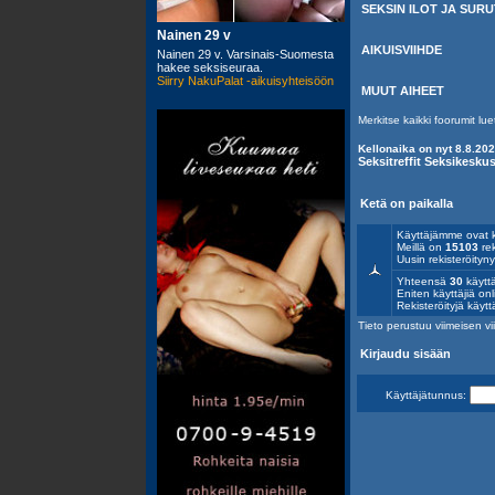
SEKSIN ILOT JA SURU
AIKUISVIIHDE
MUUT AIHEET
Merkitse kaikki foorumit lue
Kellonaika on nyt 8.8.202
Seksitreffit Seksikesk
Ketä on paikalla
Käyttäjämme ovat k
Meillä on
15103
rek
Uusin rekisteröityn
Yhteensä
30
käyttä
Eniten käyttäjiä onl
Rekisteröityjä käytt
Tieto perustuu viimeisen vii
Kirjaudu sisään
Käyttäjätunnus: