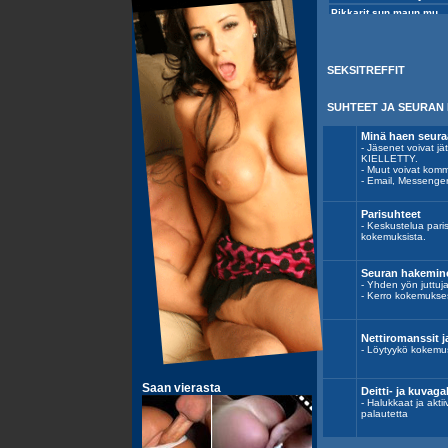
SEKSITREFFIT
SUHTEET JA SEURAN 
Minä haen seura
- Jäsenet voivat
KIELLETTY.
- Muut voivat komm
- Email, Messenge
Parisuhteet
- Keskustelua pari
kokemuksista.
Seuran hakemine
- Yhden yön juttuja,
- Kerro kokemukses
Nettiromanssit j
- Löytyykö kokemus
Deitti- ja kuvagal
- Halukkaat ja aktii
palautetta