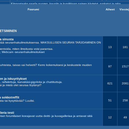
Foorumi
Aiheet
Vieste
ETSIMINEN
a sinusta
 jättää seuranhakuilmoituksensa. MAKSULLISEN SEURAN TARJOAMINEN ON
13
181
entoida, miten ilmoitusta voisi parantaa.
r, Webcam -seuranhakuilmoitukset
suhteista, taivas vai helvetti? Kerro kokemuksesi ja keskustele muiden
97
1517
n ja iskuyritykset
 raflalettuja, karvakäsi-gigoloita ja chattituttuja.
621
2081
i ja mistä olet seuraa löytänyt?
a sokkotreffit
51
258
ta tai kysyttävää? Luulisi.
leria testi
viset forumilaiset koeajavat uutta deitti- ja kuvagalleriaa ja antavat siitä
12
49