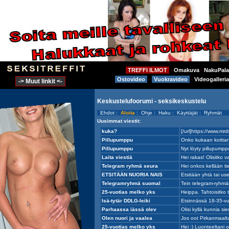
TREFFI ILMOT
Omakuva
NakuPala
⋅
⋅
Ostovideo
Vuokravideo
Videogalleria
⋅
⋅
-> Muut linkit <-
Keskustelufoorumi - seksikeskustelu
Ehdot
:
Aloita
:
Ohje
:
Haku
:
Käyttäjät
:
Ryhmät
Uusimmat viestit: