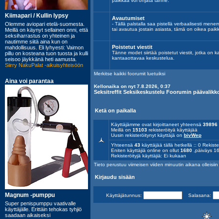
paikkaa voi ohjata tänne.
Avautumiset
- Tällä palstalla saa pistellä verbaalisesti mene
tai avautua jostain asiasta, tämä on oikea paik
Poistetut viestit
Tänne modet siirtää poistetut viestit, jotka on k
kantaaottavaa keskustelua.
Merkitse kaikki foorumit luetuiksi
Kellonaika on nyt 7.8.2026, 0:37
Seksitreffit Seksikeskustelu Foorumin päävalikk
Ketä on paikalla
Käyttäjämme ovat kirjoittaneet yhteensä
39896
Meillä on
15103
rekisteröityä käyttäjää
Uusin rekisteröitynyt käyttäjä on
bivWep
Yhteensä
43
käyttäjää tällä hetkellä :: 0 Rekiste
Eniten käyttäjiä online on ollut
1680
,päiväys 16
Rekisteröityjä käyttäjiä: Ei kukaan
Tieto perustuu viimeisen viiden minuutin aikana olleisiin a
Kirjaudu sisään
Käyttäjätunnus:
Salasana: