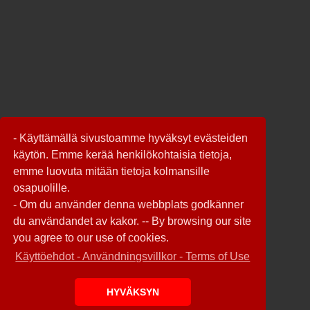
- Käyttämällä sivustoamme hyväksyt evästeiden
käytön. Emme kerää henkilökohtaisia tietoja,
emme luovuta mitään tietoja kolmansille
osapuolille.
- Om du använder denna webbplats godkänner
du användandet av kakor. -- By browsing our site
you agree to our use of cookies.
Käyttöehdot - Användningsvillkor - Terms of Use
HYVÄKSYN