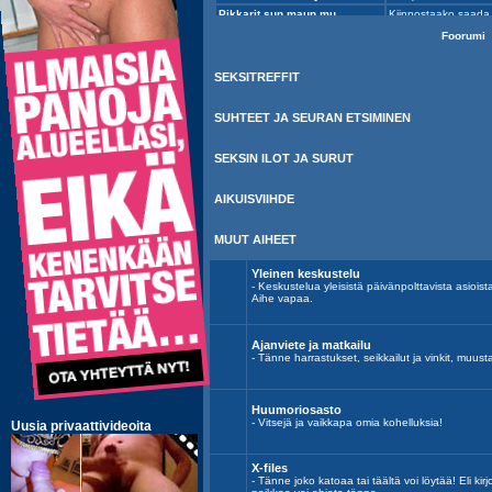
Foorumi
SEKSITREFFIT
SUHTEET JA SEURAN ETSIMINEN
SEKSIN ILOT JA SURUT
AIKUISVIIHDE
MUUT AIHEET
Yleinen keskustelu
- Keskustelua yleisistä päivänpolttavista asiois
Aihe vapaa.
Ajanviete ja matkailu
- Tänne harrastukset, seikkailut ja vinkit, muust
Huumoriosasto
- Vitsejä ja vaikkapa omia kohelluksia!
X-files
- Tänne joko katoaa tai täältä voi löytää! Eli kirj