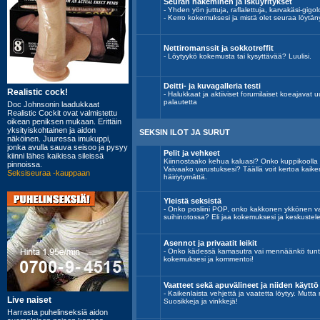
Seuran hakeminen ja iskuyritykset
- Yhden yön juttuja, raflalettuja, karvakäsi-gigolo
- Kerro kokemuksesi ja mistä olet seuraa löytän
Nettiromanssit ja sokkotreffit
- Löytyykö kokemusta tai kysyttävää? Luulisi.
Deitti- ja kuvagalleria testi
- Halukkaat ja aktiiviset forumilaiset koeajavat uu
palautetta
SEKSIN ILOT JA SURUT
Pelit ja vehkeet
Kiinnostaako kehua kaluasi? Onko kuppikoolla
Vaivaako varustuksesi? Täällä voit kertoa kaik
häiriytymättä.
Yleistä seksistä
- Onko posliini POP, onko kakkonen ykkönen vai
suihinotossa? Eli jaa kokemuksesi ja keskustele
Asennot ja privaatit leikit
- Onko kädessä kamasutra vai mennäänkö tunt
kokemuksesi ja kommentoi!
Vaatteet sekä apuvälineet ja niiden käyttö
- Kaikenlaista vehjettä ja vaatetta löytyy. Mutta
Suosikkeja ja vinkkejä!