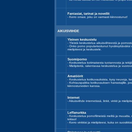
Fantasiat, tarinat ja novellit
- Kerro omasi, joku on varmasti kiinnostunut!
AIKUISVIIHDE
Yleinen keskustelu
- Yleistä keskustelua aikuisviihteestä ja pornost
- Onko porno popularisoitunut hyväksyttäväksi 
mielipiteesi ja keskustele.
Suomiporno
- Keskustelua kotimaisesta tuotannosta ja tekijöi
- Mielipiteitä, rakentavaa keskustelua ja vuoro
Amatöörit
- Keskustelua kotikuvauksista, kysy neuvoja, ke
- Kohtauspaikka kotikuvauksen harrastajille, j
kiinnostuneiden kanssa.
Internet
- Aikuisviihde internetissä, linkit, vinkit ja mielipit
Leffanurkka
- Keskustelua pornofilmeistä meiltä ja muualta, n
kritisoi!
- Kerro vinkkisi ja mielipiteesi, kuka on suosikkisi 