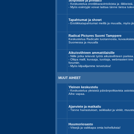
Striptease ja privaatti
- Keskustelua erotiikkaravintoloista ja -liikkeistä,
- Myös esiintyjät voivat laittaa tänne tietoa tulev
Tapahtumat ja showt
- Erotiikkatapahtumat meillä ja muualla, myös jär
Radical Pictures Suomi Tamppere
Keskustelua Radicalin tuotannosta, kuvauksist
Suomessa ja muualla
Aikuisviihteen ammattilaisille
- Niille jotka tekevät työtä aikuisviihteen parissa.
- Olitpa malli, kuvaaja, tuottaja, webmasteri tm
forumiin.
- Myös kilpailijamme tervetuloa!
MUUT AIHEET
Yleinen keskustelu
- Keskustelua yleisistä päivänpolttavista asiois
Aihe vapaa.
Ajanviete ja matkailu
- Tänne harrastukset, seikkailut ja vinkit, muust
Huumoriosasto
- Vitsejä ja vaikkapa omia kohelluksia!