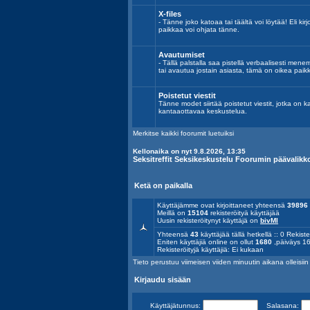
X-files
- Tänne joko katoaa tai täältä voi löytää! Eli kirj
paikkaa voi ohjata tänne.
Avautumiset
- Tällä palstalla saa pistellä verbaalisesti mene
tai avautua jostain asiasta, tämä on oikea paik
Poistetut viestit
Tänne modet siirtää poistetut viestit, jotka on k
kantaaottavaa keskustelua.
Merkitse kaikki foorumit luetuiksi
Kellonaika on nyt 9.8.2026, 13:35
Seksitreffit Seksikeskustelu Foorumin päävalikk
Ketä on paikalla
Käyttäjämme ovat kirjoittaneet yhteensä
39896
Meillä on
15104
rekisteröityä käyttäjää
Uusin rekisteröitynyt käyttäjä on
bivMl
Yhteensä
43
käyttäjää tällä hetkellä :: 0 Rekiste
Eniten käyttäjiä online on ollut
1680
,päiväys 16
Rekisteröityjä käyttäjiä: Ei kukaan
Tieto perustuu viimeisen viiden minuutin aikana olleisiin a
Kirjaudu sisään
Käyttäjätunnus:
Salasana: