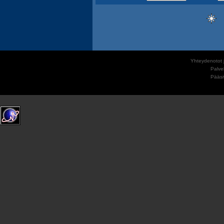
Yhteydenotot j
Palve
Pääs