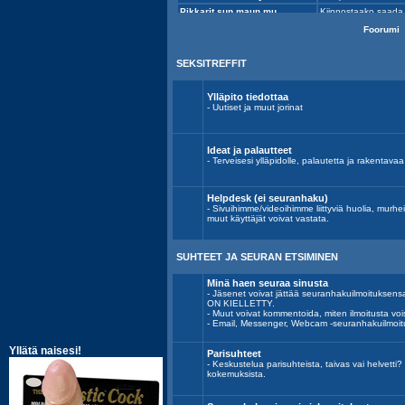
Foorumi
SEKSITREFFIT
Ylläpito tiedottaa
- Uutiset ja muut jorinat
Ideat ja palautteet
- Terveisesi ylläpidolle, palautetta ja rakentavaa k
Helpdesk (ei seuranhaku)
- Sivuihimme/videoihimme liittyviä huolia, murh
muut käyttäjät voivat vastata.
SUHTEET JA SEURAN ETSIMINEN
Minä haen seuraa sinusta
- Jäsenet voivat jättää seuranhakuilmoitu
ON KIELLETTY.
- Muut voivat kommentoida, miten ilmoitusta voi
- Email, Messenger, Webcam -seuranhakuilmoit
Parisuhteet
- Keskustelua parisuhteista, taivas vai helvett
kokemuksista.