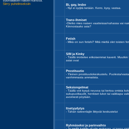
Bi, gay, lesbo
- Nyt ei syrjitä ketään. Kerro, kysy, vastaa.
Trans-ihmiset
-Oletko mies naisen vaatteissa/nahassa vai n
Kiinnostaako asia?
Fetish
- Mikä on sun fetishi? Mitä mieltä olet toisten fe
S/M ja Kinky
- Täällä irrottelee erikoisemmat kaverit. Muutki
asiat ovat
Prostituutio
- Yleinen prostituutiokeskustelu. Puolesta/va
vanhimmasta ammatista.
Seksiongelmat
- Täällä voit kysyä neuvoa tai kertoa omista kok
sukupuolitaudit, henkiset lukot tai vaikkapa vai
avoimesti pöytään.
Itsetyydytys
- Tähän taiteenlajiin liittyvät keskustelut
Ryhmäseksi ja parinvaihto
- Ja meillä kaikilla oli niin mukavaa, oi jospa o