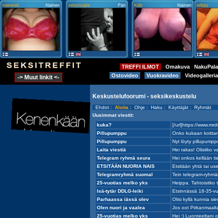
TREFFI ILMOT
Omakuva
NakuPala
⋅
⋅
Ostovideo
Vuokravideo
Videogalleria
⋅
⋅
-> Muut linkit <-
Keskustelufoorumi - seksikeskustelu
Ehdot
:
Aloita
:
Ohje
:
Haku
:
Käyttäjät
:
Ryhmät
Uusimmat viestit: