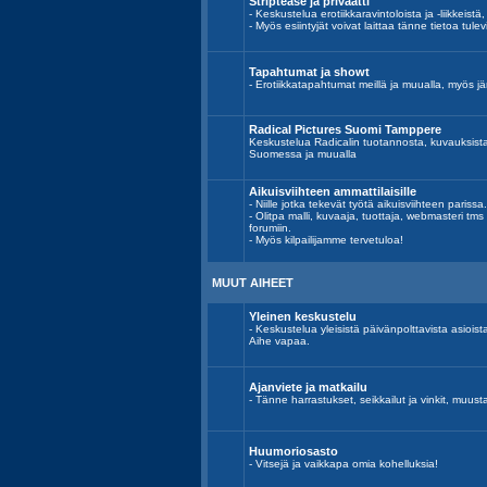
Striptease ja privaatti
- Keskustelua erotiikkaravintoloista ja -liikkeistä,
- Myös esiintyjät voivat laittaa tänne tietoa tulev
Tapahtumat ja showt
- Erotiikkatapahtumat meillä ja muualla, myös jär
Radical Pictures Suomi Tamppere
Keskustelua Radicalin tuotannosta, kuvauksist
Suomessa ja muualla
Aikuisviihteen ammattilaisille
- Niille jotka tekevät työtä aikuisviihteen parissa.
- Olitpa malli, kuvaaja, tuottaja, webmasteri tm
forumiin.
- Myös kilpailijamme tervetuloa!
MUUT AIHEET
Yleinen keskustelu
- Keskustelua yleisistä päivänpolttavista asiois
Aihe vapaa.
Ajanviete ja matkailu
- Tänne harrastukset, seikkailut ja vinkit, muust
Huumoriosasto
- Vitsejä ja vaikkapa omia kohelluksia!