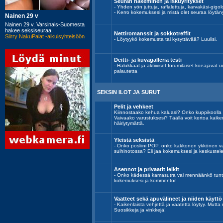
Seuran hakeminen ja iskuyritykset
- Yhden yön juttuja, raflalettuja, karvakäsi-gigolo
- Kerro kokemuksesi ja mistä olet seuraa löytän
Nettiromanssit ja sokkotreffit
- Löytyykö kokemusta tai kysyttävää? Luulisi.
Deitti- ja kuvagalleria testi
- Halukkaat ja aktiiviset forumilaiset koeajavat uu
palautetta
SEKSIN ILOT JA SURUT
Pelit ja vehkeet
Kiinnostaako kehua kaluasi? Onko kuppikoolla
Vaivaako varustuksesi? Täällä voit kertoa kaik
häiriytymättä.
Yleistä seksistä
- Onko posliini POP, onko kakkonen ykkönen vai
suihinotossa? Eli jaa kokemuksesi ja keskustele
Asennot ja privaatit leikit
- Onko kädessä kamasutra vai mennäänkö tunt
kokemuksesi ja kommentoi!
Vaatteet sekä apuvälineet ja niiden käyttö
- Kaikenlaista vehjettä ja vaatetta löytyy. Mutta
Suosikkeja ja vinkkejä!