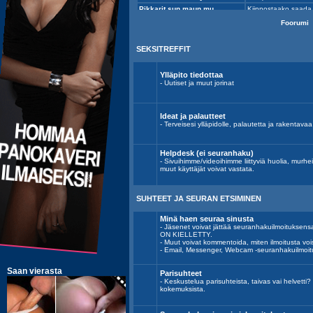
Foorumi
SEKSITREFFIT
Ylläpito tiedottaa
- Uutiset ja muut jorinat
Ideat ja palautteet
- Terveisesi ylläpidolle, palautetta ja rakentavaa k
Helpdesk (ei seuranhaku)
- Sivuihimme/videoihimme liittyviä huolia, murh
muut käyttäjät voivat vastata.
SUHTEET JA SEURAN ETSIMINEN
Minä haen seuraa sinusta
- Jäsenet voivat jättää seuranhakuilmoitu
ON KIELLETTY.
- Muut voivat kommentoida, miten ilmoitusta voi
- Email, Messenger, Webcam -seuranhakuilmoit
Parisuhteet
- Keskustelua parisuhteista, taivas vai helvett
kokemuksista.