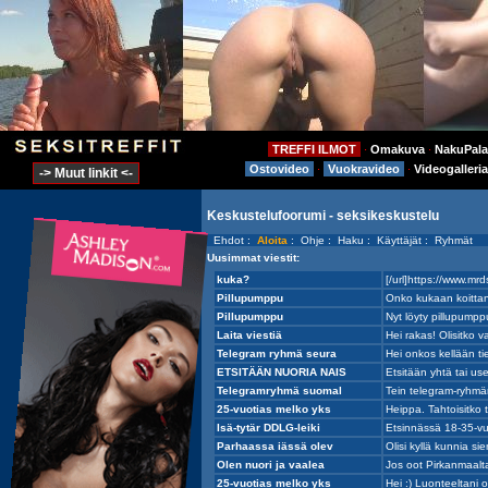
TREFFI ILMOT
Omakuva
NakuPala
⋅
⋅
Ostovideo
Vuokravideo
Videogalleria
⋅
⋅
-> Muut linkit <-
Keskustelufoorumi - seksikeskustelu
Ehdot
:
Aloita
:
Ohje
:
Haku
:
Käyttäjät
:
Ryhmät
Uusimmat viestit: