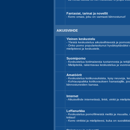
Fantasiat, tarinat ja novellit
- Kerro omasi, joku on varmasti kiinnostunut!
AIKUISVIIHDE
Yleinen keskustelu
- Yleistä keskustelua aikuisviihteestä ja pornost
- Onko porno popularisoitunut hyväksyttäväksi 
mielipiteesi ja keskustele.
Suomiporno
- Keskustelua kotimaisesta tuotannosta ja tekijöi
- Mielipiteitä, rakentavaa keskustelua ja vuoro
Amatöörit
- Keskustelua kotikuvauksista, kysy neuvoja, ke
- Kohtauspaikka kotikuvauksen harrastajille, j
kiinnostuneiden kanssa.
Internet
- Aikuisviihde internetissä, linkit, vinkit ja mielipit
Leffanurkka
- Keskustelua pornofilmeistä meiltä ja muualta, n
kritisoi!
- Kerro vinkkisi ja mielipiteesi, kuka on suosikkisi 