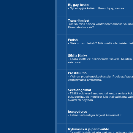
Bi, gay, lesbo
- Nyt ei syrjitä ketään. Kerro, kysy, vastaa.
Trans-ihmiset
-Oletko mies naisen vaatteissa/nahassa vai n
Kiinnostaako asia?
Fetish
- Mikä on sun fetishi? Mitä mieltä olet toisten fe
S/M ja Kinky
- Täällä irrottelee erikoisemmat kaverit. Muutki
asiat ovat
Prostituutio
- Yleinen prostituutiokeskustelu. Puolesta/va
vanhimmasta ammatista.
Seksiongelmat
- Täällä voit kysyä neuvoa tai kertoa omista kok
sukupuolitaudit, henkiset lukot tai vaikkapa vai
avoimesti pöytään.
Itsetyydytys
- Tähän taiteenlajiin liittyvät keskustelut
Ryhmäseksi ja parinvaihto
- Ja meillä kaikilla oli niin mukavaa, oi jospa o