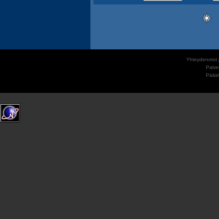
Yhteydenotot j
Palve
Pääs