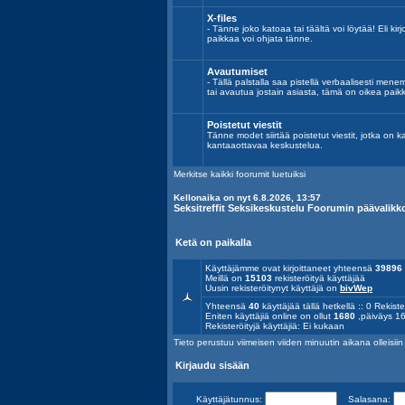
X-files
- Tänne joko katoaa tai täältä voi löytää! Eli kirj
paikkaa voi ohjata tänne.
Avautumiset
- Tällä palstalla saa pistellä verbaalisesti mene
tai avautua jostain asiasta, tämä on oikea paik
Poistetut viestit
Tänne modet siirtää poistetut viestit, jotka on k
kantaaottavaa keskustelua.
Merkitse kaikki foorumit luetuiksi
Kellonaika on nyt 6.8.2026, 13:57
Seksitreffit Seksikeskustelu Foorumin päävalikk
Ketä on paikalla
Käyttäjämme ovat kirjoittaneet yhteensä
39896
Meillä on
15103
rekisteröityä käyttäjää
Uusin rekisteröitynyt käyttäjä on
bivWep
Yhteensä
40
käyttäjää tällä hetkellä :: 0 Rekiste
Eniten käyttäjiä online on ollut
1680
,päiväys 16
Rekisteröityjä käyttäjiä: Ei kukaan
Tieto perustuu viimeisen viiden minuutin aikana olleisiin a
Kirjaudu sisään
Käyttäjätunnus:
Salasana: