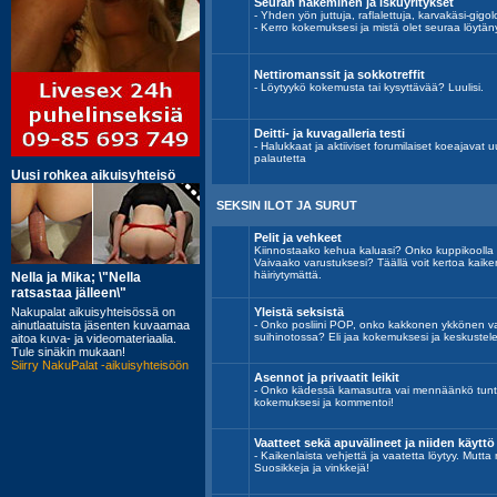
Seuran hakeminen ja iskuyritykset
- Yhden yön juttuja, raflalettuja, karvakäsi-gigolo
- Kerro kokemuksesi ja mistä olet seuraa löytän
Nettiromanssit ja sokkotreffit
- Löytyykö kokemusta tai kysyttävää? Luulisi.
Deitti- ja kuvagalleria testi
- Halukkaat ja aktiiviset forumilaiset koeajavat uu
palautetta
SEKSIN ILOT JA SURUT
Pelit ja vehkeet
Kiinnostaako kehua kaluasi? Onko kuppikoolla
Vaivaako varustuksesi? Täällä voit kertoa kaik
häiriytymättä.
Yleistä seksistä
- Onko posliini POP, onko kakkonen ykkönen vai
suihinotossa? Eli jaa kokemuksesi ja keskustele
Asennot ja privaatit leikit
- Onko kädessä kamasutra vai mennäänkö tunt
kokemuksesi ja kommentoi!
Vaatteet sekä apuvälineet ja niiden käyttö
- Kaikenlaista vehjettä ja vaatetta löytyy. Mutta
Suosikkeja ja vinkkejä!