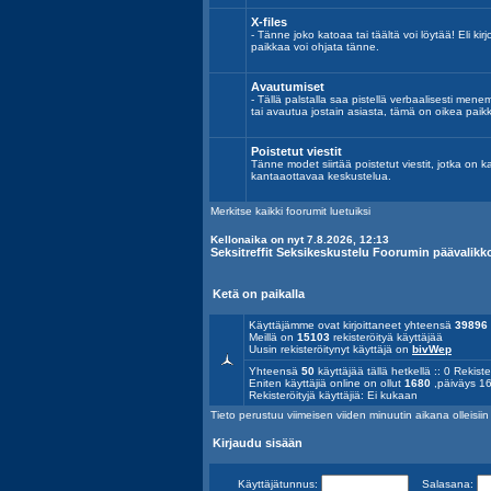
X-files
- Tänne joko katoaa tai täältä voi löytää! Eli kirj
paikkaa voi ohjata tänne.
Avautumiset
- Tällä palstalla saa pistellä verbaalisesti mene
tai avautua jostain asiasta, tämä on oikea paik
Poistetut viestit
Tänne modet siirtää poistetut viestit, jotka on k
kantaaottavaa keskustelua.
Merkitse kaikki foorumit luetuiksi
Kellonaika on nyt 7.8.2026, 12:13
Seksitreffit Seksikeskustelu Foorumin päävalikk
Ketä on paikalla
Käyttäjämme ovat kirjoittaneet yhteensä
39896
Meillä on
15103
rekisteröityä käyttäjää
Uusin rekisteröitynyt käyttäjä on
bivWep
Yhteensä
50
käyttäjää tällä hetkellä :: 0 Rekiste
Eniten käyttäjiä online on ollut
1680
,päiväys 16
Rekisteröityjä käyttäjiä: Ei kukaan
Tieto perustuu viimeisen viiden minuutin aikana olleisiin a
Kirjaudu sisään
Käyttäjätunnus:
Salasana: