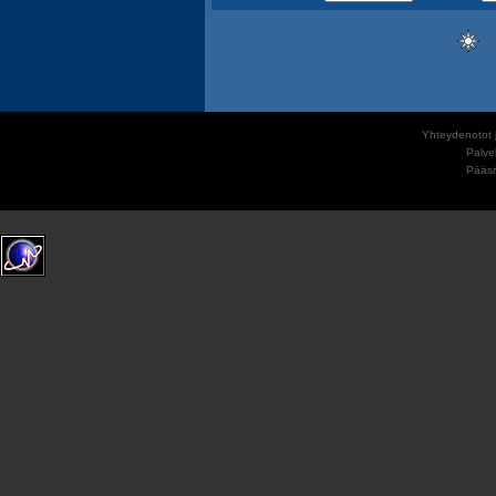
Yhteydenotot j
Palve
Pääs