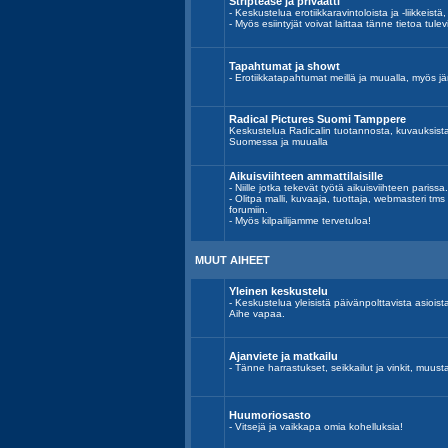
Striptease ja privaatti
- Keskustelua erotiikkaravintoloista ja -liikkeistä,
- Myös esiintyjät voivat laittaa tänne tietoa tulev
Tapahtumat ja showt
- Erotiikkatapahtumat meillä ja muualla, myös jär
Radical Pictures Suomi Tamppere
Keskustelua Radicalin tuotannosta, kuvauksist
Suomessa ja muualla
Aikuisviihteen ammattilaisille
- Niille jotka tekevät työtä aikuisviihteen parissa.
- Olitpa malli, kuvaaja, tuottaja, webmasteri tm
forumiin.
- Myös kilpailijamme tervetuloa!
MUUT AIHEET
Yleinen keskustelu
- Keskustelua yleisistä päivänpolttavista asiois
Aihe vapaa.
Ajanviete ja matkailu
- Tänne harrastukset, seikkailut ja vinkit, muust
Huumoriosasto
- Vitsejä ja vaikkapa omia kohelluksia!