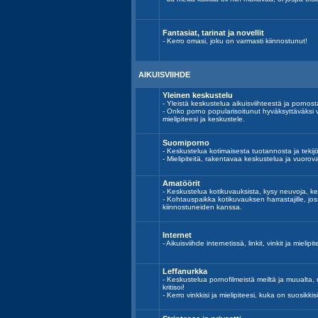
Fantasiat, tarinat ja novellit
- Kerro omasi, joku on varmasti kiinnostunut!
AIKUISVIIHDE
Yleinen keskustelu
- Yleistä keskustelua aikuisviihteestä ja pornost
- Onko porno popularisoitunut hyväksyttäväksi 
mielipiteesi ja keskustele.
Suomiporno
- Keskustelua kotimaisesta tuotannosta ja tekijöi
- Mielipiteitä, rakentavaa keskustelua ja vuoro
Amatöörit
- Keskustelua kotikuvauksista, kysy neuvoja, ke
- Kohtauspaikka kotikuvauksen harrastajille, j
kiinnostuneiden kanssa.
Internet
- Aikuisviihde internetissä, linkit, vinkit ja mielipit
Leffanurkka
- Keskustelua pornofilmeistä meiltä ja muualta, n
kritisoi!
- Kerro vinkkisi ja mielipiteesi, kuka on suosikkisi 