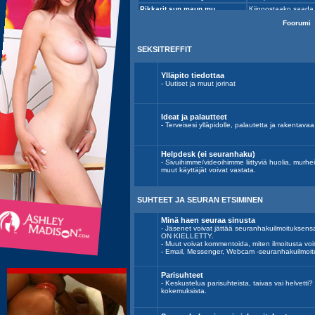
Foorumi
SEKSITREFFIT
Ylläpito tiedottaa
- Uutiset ja muut jorinat
Ideat ja palautteet
- Terveisesi ylläpidolle, palautetta ja rakentavaa k
Helpdesk (ei seuranhaku)
- Sivuihimme/videoihimme liittyviä huolia, murh
muut käyttäjät voivat vastata.
SUHTEET JA SEURAN ETSIMINEN
Minä haen seuraa sinusta
- Jäsenet voivat jättää seuranhakuilmoitu
ON KIELLETTY.
- Muut voivat kommentoida, miten ilmoitusta voi
- Email, Messenger, Webcam -seuranhakuilmoit
Parisuhteet
- Keskustelua parisuhteista, taivas vai helvett
kokemuksista.