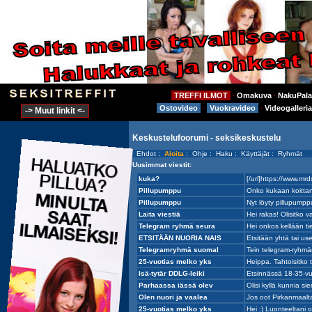
TREFFI ILMOT
Omakuva
NakuPala
⋅
⋅
Ostovideo
Vuokravideo
Videogalleria
⋅
⋅
-> Muut linkit <-
Keskustelufoorumi - seksikeskustelu
Ehdot
:
Aloita
:
Ohje
:
Haku
:
Käyttäjät
:
Ryhmät
Uusimmat viestit: