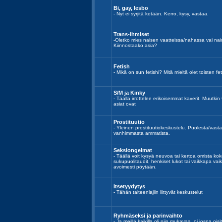
Bi, gay, lesbo
- Nyt ei syrjitä ketään. Kerro, kysy, vastaa.
Trans-ihmiset
-Oletko mies naisen vaatteissa/nahassa vai n
Kiinnostaako asia?
Fetish
- Mikä on sun fetishi? Mitä mieltä olet toisten fe
S/M ja Kinky
- Täällä irrottelee erikoisemmat kaverit. Muutki
asiat ovat
Prostituutio
- Yleinen prostituutiokeskustelu. Puolesta/va
vanhimmasta ammatista.
Seksiongelmat
- Täällä voit kysyä neuvoa tai kertoa omista kok
sukupuolitaudit, henkiset lukot tai vaikkapa vai
avoimesti pöytään.
Itsetyydytys
- Tähän taiteenlajiin liittyvät keskustelut
Ryhmäseksi ja parinvaihto
- Ja meillä kaikilla oli niin mukavaa, oi jospa o