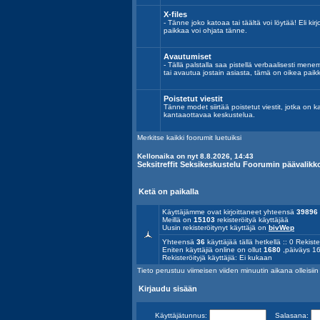
X-files
- Tänne joko katoaa tai täältä voi löytää! Eli kirj
paikkaa voi ohjata tänne.
Avautumiset
- Tällä palstalla saa pistellä verbaalisesti mene
tai avautua jostain asiasta, tämä on oikea paik
Poistetut viestit
Tänne modet siirtää poistetut viestit, jotka on k
kantaaottavaa keskustelua.
Merkitse kaikki foorumit luetuiksi
Kellonaika on nyt 8.8.2026, 14:43
Seksitreffit Seksikeskustelu Foorumin päävalikk
Ketä on paikalla
Käyttäjämme ovat kirjoittaneet yhteensä
39896
Meillä on
15103
rekisteröityä käyttäjää
Uusin rekisteröitynyt käyttäjä on
bivWep
Yhteensä
36
käyttäjää tällä hetkellä :: 0 Rekiste
Eniten käyttäjiä online on ollut
1680
,päiväys 16
Rekisteröityjä käyttäjiä: Ei kukaan
Tieto perustuu viimeisen viiden minuutin aikana olleisiin a
Kirjaudu sisään
Käyttäjätunnus:
Salasana: