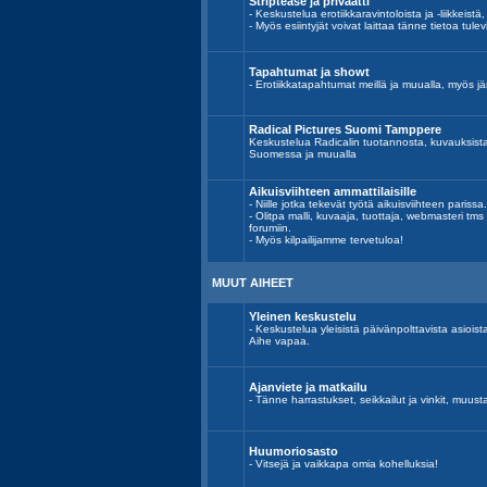
Striptease ja privaatti
- Keskustelua erotiikkaravintoloista ja -liikkeistä,
- Myös esiintyjät voivat laittaa tänne tietoa tulev
Tapahtumat ja showt
- Erotiikkatapahtumat meillä ja muualla, myös jär
Radical Pictures Suomi Tamppere
Keskustelua Radicalin tuotannosta, kuvauksist
Suomessa ja muualla
Aikuisviihteen ammattilaisille
- Niille jotka tekevät työtä aikuisviihteen parissa.
- Olitpa malli, kuvaaja, tuottaja, webmasteri tm
forumiin.
- Myös kilpailijamme tervetuloa!
MUUT AIHEET
Yleinen keskustelu
- Keskustelua yleisistä päivänpolttavista asiois
Aihe vapaa.
Ajanviete ja matkailu
- Tänne harrastukset, seikkailut ja vinkit, muust
Huumoriosasto
- Vitsejä ja vaikkapa omia kohelluksia!