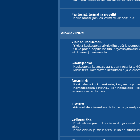
Fantasiat, tarinat ja novellit
- Kerro omasi, joku on varmasti kiinnostunut!
AIKUISVIIHDE
Yleinen keskustelu
- Yleistä keskustelua aikuisviihteestä ja pornost
- Onko porno popularisoitunut hyväksyttäväksi 
mielipiteesi ja keskustele.
Suomiporno
- Keskustelua kotimaisesta tuotannosta ja tekijöi
- Mielipiteitä, rakentavaa keskustelua ja vuoro
Amatöörit
- Keskustelua kotikuvauksista, kysy neuvoja, ke
- Kohtauspaikka kotikuvauksen harrastajille, j
kiinnostuneiden kanssa.
Internet
- Aikuisviihde internetissä, linkit, vinkit ja mielipit
Leffanurkka
- Keskustelua pornofilmeistä meiltä ja muualta, n
kritisoi!
- Kerro vinkkisi ja mielipiteesi, kuka on suosikkisi 