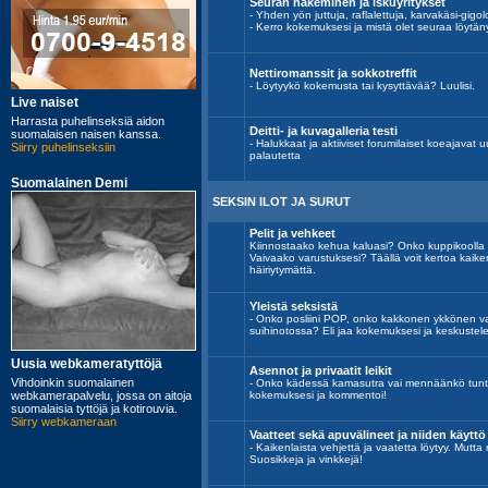
Seuran hakeminen ja iskuyritykset
- Yhden yön juttuja, raflalettuja, karvakäsi-gigolo
- Kerro kokemuksesi ja mistä olet seuraa löytän
Nettiromanssit ja sokkotreffit
- Löytyykö kokemusta tai kysyttävää? Luulisi.
Deitti- ja kuvagalleria testi
- Halukkaat ja aktiiviset forumilaiset koeajavat uu
palautetta
SEKSIN ILOT JA SURUT
Pelit ja vehkeet
Kiinnostaako kehua kaluasi? Onko kuppikoolla
Vaivaako varustuksesi? Täällä voit kertoa kaik
häiriytymättä.
Yleistä seksistä
- Onko posliini POP, onko kakkonen ykkönen vai
suihinotossa? Eli jaa kokemuksesi ja keskustele
Asennot ja privaatit leikit
- Onko kädessä kamasutra vai mennäänkö tunt
kokemuksesi ja kommentoi!
Vaatteet sekä apuvälineet ja niiden käyttö
- Kaikenlaista vehjettä ja vaatetta löytyy. Mutta
Suosikkeja ja vinkkejä!