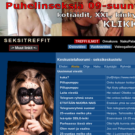
TREFFI ILMOT
Omakuva
NakuPala
⋅
⋅
Ostovideo
Vuokravideo
Videogalleria
⋅
⋅
-> Muut linkit <-
Keskustelufoorumi - seksikeskustelu
Ehdot
:
Aloita
:
Ohje
:
Haku
:
Käyttäjät
:
Ryhmät
Uusimmat viestit: