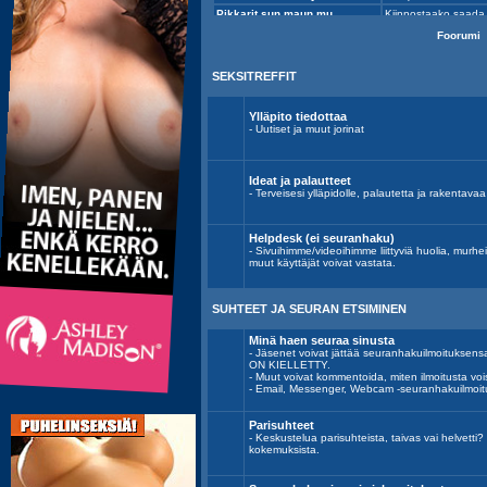
Foorumi
SEKSITREFFIT
Ylläpito tiedottaa
- Uutiset ja muut jorinat
Ideat ja palautteet
- Terveisesi ylläpidolle, palautetta ja rakentavaa k
Helpdesk (ei seuranhaku)
- Sivuihimme/videoihimme liittyviä huolia, murh
muut käyttäjät voivat vastata.
SUHTEET JA SEURAN ETSIMINEN
Minä haen seuraa sinusta
- Jäsenet voivat jättää seuranhakuilmoitu
ON KIELLETTY.
- Muut voivat kommentoida, miten ilmoitusta voi
- Email, Messenger, Webcam -seuranhakuilmoit
Parisuhteet
- Keskustelua parisuhteista, taivas vai helvett
kokemuksista.