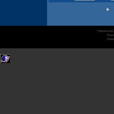
Yhteydenotot j
Palve
Pääs