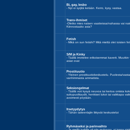
Bi, gay, lesbo
- Nyt ei syrjitä ketään. Kerro, kysy, vastaa.
Trans-ihmiset
-Oletko mies naisen vaatteissa/nahassa vai n
Kiinnostaako asia?
Fetish
- Mikä on sun fetishi? Mitä mieltä olet toisten fe
S/M ja Kinky
- Täällä irrottelee erikoisemmat kaverit. Muutki
asiat ovat
Prostituutio
- Yleinen prostituutiokeskustelu. Puolesta/va
vanhimmasta ammatista.
Seksiongelmat
- Täällä voit kysyä neuvoa tai kertoa omista kok
sukupuolitaudit, henkiset lukot tai vaikkapa vai
avoimesti pöytään.
Itsetyydytys
- Tähän taiteenlajiin liittyvät keskustelut
Ryhmäseksi ja parinvaihto
- Ja meillä kaikilla oli niin mukavaa, oi jospa o