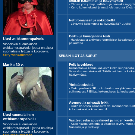
Seuran hakeminen ja iskuyritykset
- Yhden yön juttuja, raflalettuja, karvakäsi-gigolo
- Kerro kokemuksesi ja mistä olet seuraa löytän
Nettiromanssit ja sokkotreffit
- Löytyykö kokemusta tai kysyttävää? Luulisi.
Deitti- ja kuvagalleria testi
- Halukkaat ja aktiiviset forumilaiset koeajavat uu
palautetta
SEKSIN ILOT JA SURUT
Pelit ja vehkeet
Kiinnostaako kehua kaluasi? Onko kuppikoolla
Vaivaako varustuksesi? Täällä voit kertoa kaik
häiriytymättä.
Yleistä seksistä
- Onko posliini POP, onko kakkonen ykkönen vai
suihinotossa? Eli jaa kokemuksesi ja keskustele
Asennot ja privaatit leikit
- Onko kädessä kamasutra vai mennäänkö tunt
kokemuksesi ja kommentoi!
Vaatteet sekä apuvälineet ja niiden käyttö
- Kaikenlaista vehjettä ja vaatetta löytyy. Mutta
Suosikkeja ja vinkkejä!