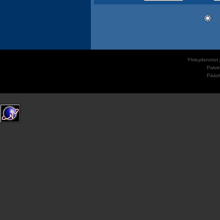
Yhteydenotot j
Palve
Pääs