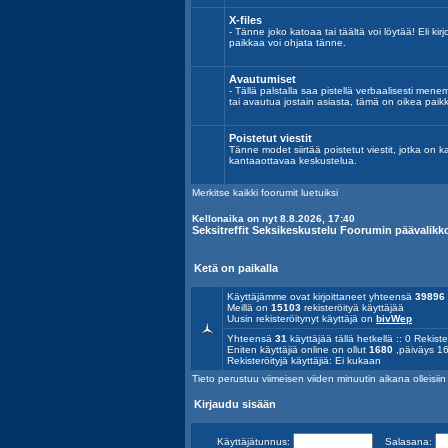
X-files
- Tänne joko katoaa tai täältä voi löytää! Eli kirj
paikkaa voi ohjata tänne.
Avautumiset
- Tällä palstalla saa pistellä verbaalisesti mene
tai avautua jostain asiasta, tämä on oikea paik
Poistetut viestit
Tänne modet siirtää poistetut viestit, jotka on k
kantaaottavaa keskustelua.
Merkitse kaikki foorumit luetuiksi
Kellonaika on nyt 8.8.2026, 17:40
Seksitreffit Seksikeskustelu Foorumin päävalikk
Ketä on paikalla
Käyttäjämme ovat kirjoittaneet yhteensä
39896
Meillä on
15103
rekisteröityä käyttäjää
Uusin rekisteröitynyt käyttäjä on
bivWep
Yhteensä
31
käyttäjää tällä hetkellä :: 0 Rekiste
Eniten käyttäjiä online on ollut
1680
,päiväys 16
Rekisteröityjä käyttäjiä: Ei kukaan
Tieto perustuu viimeisen viiden minuutin aikana olleisiin a
Kirjaudu sisään
Käyttäjätunnus:
Salasana: