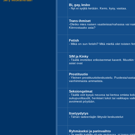
Bi, gay, lesbo
- Nyt ei syrjitä ketään. Kerro, kysy, vastaa.
Trans-ihmiset
-Oletko mies naisen vaatteissa/nahassa vai n
Kiinnostaako asia?
Fetish
- Mikä on sun fetishi? Mitä mieltä olet toisten fe
S/M ja Kinky
- Täällä irrottelee erikoisemmat kaverit. Muutki
asiat ovat
Prostituutio
- Yleinen prostituutiokeskustelu. Puolesta/va
vanhimmasta ammatista.
Seksiongelmat
- Täällä voit kysyä neuvoa tai kertoa omista kok
sukupuolitaudit, henkiset lukot tai vaikkapa vai
avoimesti pöytään.
Itsetyydytys
- Tähän taiteenlajiin liittyvät keskustelut
Ryhmäseksi ja parinvaihto
- Ja meillä kaikilla oli niin mukavaa, oi jospa o