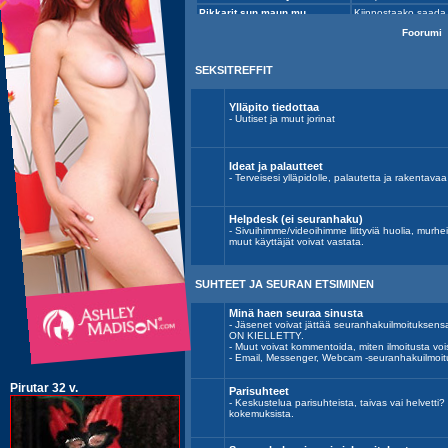
Foorumi
SEKSITREFFIT
Ylläpito tiedottaa
- Uutiset ja muut jorinat
Ideat ja palautteet
- Terveisesi ylläpidolle, palautetta ja rakentavaa k
Helpdesk (ei seuranhaku)
- Sivuihimme/videoihimme liittyviä huolia, murh
muut käyttäjät voivat vastata.
SUHTEET JA SEURAN ETSIMINEN
Minä haen seuraa sinusta
- Jäsenet voivat jättää seuranhakuilmoitu
ON KIELLETTY.
- Muut voivat kommentoida, miten ilmoitusta voi
- Email, Messenger, Webcam -seuranhakuilmoit
Parisuhteet
- Keskustelua parisuhteista, taivas vai helvett
kokemuksista.