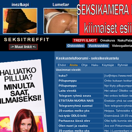
TREFFI ILMOT
Omakuva
NakuPala
⋅
⋅
Ostovideo
Vuokravideo
Videogalleria
⋅
⋅
-> Muut linkit <-
Keskustelufoorumi - seksikeskustelu
Ehdot
:
Aloita
:
Ohje
:
Haku
:
Käyttäjät
:
Ryhmät
Uusimmat viestit: