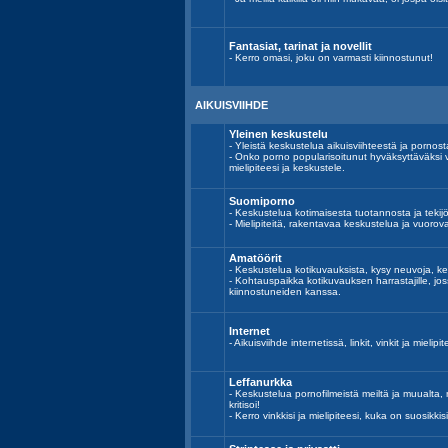
Fantasiat, tarinat ja novellit
- Kerro omasi, joku on varmasti kiinnostunut!
AIKUISVIIHDE
Yleinen keskustelu
- Yleistä keskustelua aikuisviihteestä ja pornost
- Onko porno popularisoitunut hyväksyttäväksi 
mielipiteesi ja keskustele.
Suomiporno
- Keskustelua kotimaisesta tuotannosta ja tekijöi
- Mielipiteitä, rakentavaa keskustelua ja vuoro
Amatöörit
- Keskustelua kotikuvauksista, kysy neuvoja, ke
- Kohtauspaikka kotikuvauksen harrastajille, j
kiinnostuneiden kanssa.
Internet
- Aikuisviihde internetissä, linkit, vinkit ja mielipit
Leffanurkka
- Keskustelua pornofilmeistä meiltä ja muualta, n
kritisoi!
- Kerro vinkkisi ja mielipiteesi, kuka on suosikkisi 