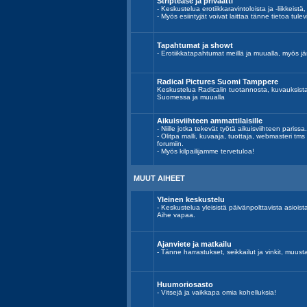
Striptease ja privaatti
- Keskustelua erotiikkaravintoloista ja -liikkeistä,
- Myös esiintyjät voivat laittaa tänne tietoa tulev
Tapahtumat ja showt
- Erotiikkatapahtumat meillä ja muualla, myös jär
Radical Pictures Suomi Tamppere
Keskustelua Radicalin tuotannosta, kuvauksist
Suomessa ja muualla
Aikuisviihteen ammattilaisille
- Niille jotka tekevät työtä aikuisviihteen parissa.
- Olitpa malli, kuvaaja, tuottaja, webmasteri tm
forumiin.
- Myös kilpailijamme tervetuloa!
MUUT AIHEET
Yleinen keskustelu
- Keskustelua yleisistä päivänpolttavista asiois
Aihe vapaa.
Ajanviete ja matkailu
- Tänne harrastukset, seikkailut ja vinkit, muust
Huumoriosasto
- Vitsejä ja vaikkapa omia kohelluksia!