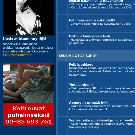
Seuran hakeminen ja iskuyritykset
- Yhden yön juttuja, raflalettuja, karvakäsi-gigolo
- Kerro kokemuksesi ja mistä olet seuraa löytän
Nettiromanssit ja sokkotreffit
- Löytyykö kokemusta tai kysyttävää? Luulisi.
Deitti- ja kuvagalleria testi
- Halukkaat ja aktiiviset forumilaiset koeajavat uu
palautetta
SEKSIN ILOT JA SURUT
Pelit ja vehkeet
Kiinnostaako kehua kaluasi? Onko kuppikoolla
Vaivaako varustuksesi? Täällä voit kertoa kaik
häiriytymättä.
Yleistä seksistä
- Onko posliini POP, onko kakkonen ykkönen vai
suihinotossa? Eli jaa kokemuksesi ja keskustele
Asennot ja privaatit leikit
- Onko kädessä kamasutra vai mennäänkö tunt
kokemuksesi ja kommentoi!
Vaatteet sekä apuvälineet ja niiden käyttö
- Kaikenlaista vehjettä ja vaatetta löytyy. Mutta
Suosikkeja ja vinkkejä!