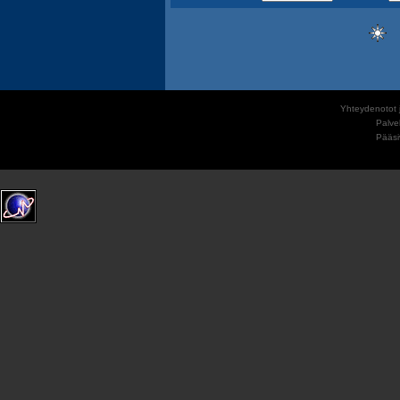
Yhteydenotot j
Palve
Pääs