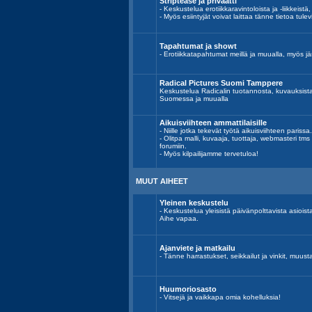
Striptease ja privaatti
- Keskustelua erotiikkaravintoloista ja -liikkeistä,
- Myös esiintyjät voivat laittaa tänne tietoa tulev
Tapahtumat ja showt
- Erotiikkatapahtumat meillä ja muualla, myös jär
Radical Pictures Suomi Tamppere
Keskustelua Radicalin tuotannosta, kuvauksist
Suomessa ja muualla
Aikuisviihteen ammattilaisille
- Niille jotka tekevät työtä aikuisviihteen parissa.
- Olitpa malli, kuvaaja, tuottaja, webmasteri tm
forumiin.
- Myös kilpailijamme tervetuloa!
MUUT AIHEET
Yleinen keskustelu
- Keskustelua yleisistä päivänpolttavista asiois
Aihe vapaa.
Ajanviete ja matkailu
- Tänne harrastukset, seikkailut ja vinkit, muust
Huumoriosasto
- Vitsejä ja vaikkapa omia kohelluksia!