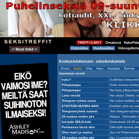
TREFFI ILMOT
Omakuva
NakuPala
⋅
⋅
Ostovideo
Vuokravideo
Videogalleria
⋅
⋅
-> Muut linkit <-
Keskustelufoorumi - seksikeskustelu
Ehdot
:
Aloita
:
Ohje
:
Haku
:
Käyttäjät
:
Ryhmät
Uusimmat viestit: