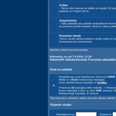
X-files
- Tänne joko katoaa tai täältä voi löytää! Eli kirj
paikkaa voi ohjata tänne.
Avautumiset
- Tällä palstalla saa pistellä verbaalisesti mene
tai avautua jostain asiasta, tämä on oikea paik
Poistetut viestit
Tänne modet siirtää poistetut viestit, jotka on k
kantaaottavaa keskustelua.
Merkitse kaikki foorumit luetuiksi
Kellonaika on nyt 7.8.2026, 11:29
Seksitreffit Seksikeskustelu Foorumin päävalikk
Ketä on paikalla
Käyttäjämme ovat kirjoittaneet yhteensä
39896
Meillä on
15103
rekisteröityä käyttäjää
Uusin rekisteröitynyt käyttäjä on
bivWep
Yhteensä
43
käyttäjää tällä hetkellä :: 0 Rekiste
Eniten käyttäjiä online on ollut
1680
,päiväys 16
Rekisteröityjä käyttäjiä: Ei kukaan
Tieto perustuu viimeisen viiden minuutin aikana olleisiin a
Kirjaudu sisään
Käyttäjätunnus:
Salasana: