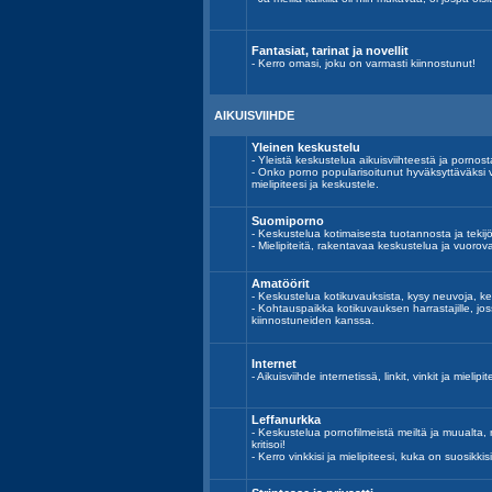
Fantasiat, tarinat ja novellit
- Kerro omasi, joku on varmasti kiinnostunut!
AIKUISVIIHDE
Yleinen keskustelu
- Yleistä keskustelua aikuisviihteestä ja pornost
- Onko porno popularisoitunut hyväksyttäväksi 
mielipiteesi ja keskustele.
Suomiporno
- Keskustelua kotimaisesta tuotannosta ja tekijöi
- Mielipiteitä, rakentavaa keskustelua ja vuoro
Amatöörit
- Keskustelua kotikuvauksista, kysy neuvoja, ke
- Kohtauspaikka kotikuvauksen harrastajille, j
kiinnostuneiden kanssa.
Internet
- Aikuisviihde internetissä, linkit, vinkit ja mielipit
Leffanurkka
- Keskustelua pornofilmeistä meiltä ja muualta, n
kritisoi!
- Kerro vinkkisi ja mielipiteesi, kuka on suosikkisi 