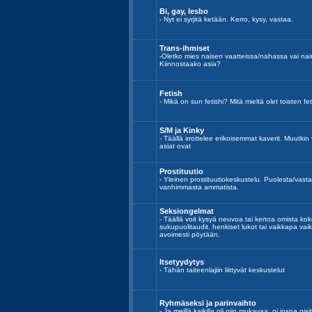
Bi, gay, lesbo
- Nyt ei syrjitä ketään. Kerro, kysy, vastaa.
Trans-ihmiset
-Oletko mies naisen vaatteissa/nahassa vai n
Kiinnostaako asia?
Fetish
- Mikä on sun fetishi? Mitä mieltä olet toisten fe
S/M ja Kinky
- Täällä irrottelee erikoisemmat kaverit. Muutki
asiat ovat
Prostituutio
- Yleinen prostituutiokeskustelu. Puolesta/va
vanhimmasta ammatista.
Seksiongelmat
- Täällä voit kysyä neuvoa tai kertoa omista kok
sukupuolitaudit, henkiset lukot tai vaikkapa vai
avoimesti pöytään.
Itsetyydytys
- Tähän taiteenlajiin liittyvät keskustelut
Ryhmäseksi ja parinvaihto
- Ja meillä kaikilla oli niin mukavaa, oi jospa o