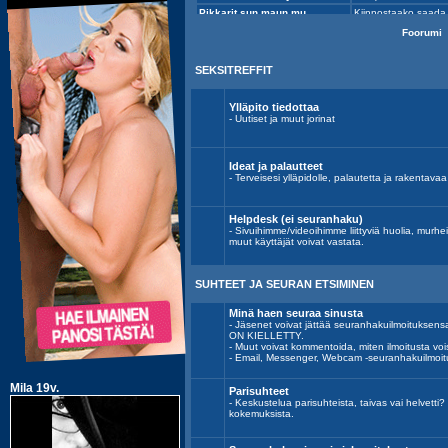
Foorumi
SEKSITREFFIT
Ylläpito tiedottaa
- Uutiset ja muut jorinat
Ideat ja palautteet
- Terveisesi ylläpidolle, palautetta ja rakentavaa k
Helpdesk (ei seuranhaku)
- Sivuihimme/videoihimme liittyviä huolia, murh
muut käyttäjät voivat vastata.
SUHTEET JA SEURAN ETSIMINEN
Minä haen seuraa sinusta
- Jäsenet voivat jättää seuranhakuilmoitu
ON KIELLETTY.
- Muut voivat kommentoida, miten ilmoitusta voi
- Email, Messenger, Webcam -seuranhakuilmoit
Parisuhteet
- Keskustelua parisuhteista, taivas vai helvett
kokemuksista.