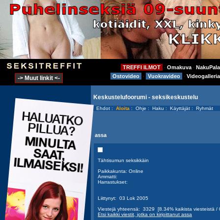
TREFFI ILMOT
Omakuva
NakuPala
⋅
⋅
Ostovideo
Vuokravideo
Videogalleria
⋅
⋅
-> Muut linkit <-
Keskustelufoorumi - seksikeskustelu
Ehdot
:
Aloita
:
Ohje
:
Haku
:
Käyttäjät
:
Ryhmät
assa
Tähtisumun seksikkäin
Paikkakunta: Online
Ammatti:
Harrastukset:
Liittynyt: 03 Lok 2005
Viestejä yhteensä: 3329 [8.34% kaikista viesteistä / 0
Etsi kaikki viestit, jotka on kirjoittanut assa