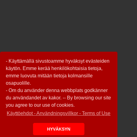
- Käyttämällä sivustoamme hyväksyt evästeiden
käytön. Emme kerää henkilökohtaisia tietoja,
emme luovuta mitään tietoja kolmansille
osapuolille.
- Om du använder denna webbplats godkänner
du användandet av kakor. -- By browsing our site
you agree to our use of cookies.
Käyttöehdot - Användningsvillkor - Terms of Use
HYVÄKSYN