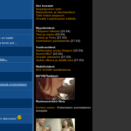
Itse kuvatut:
Isopeppuinen tyttö
Masturbointi- ja riisumisvideot
Tyttö halusi peppuun
Anaalia Leppävaaran kalliolla
Myyntivideot:
Pikapano bileissä
(10.04)
Teini ja mamu
(10.04)
Lothar ja Pinky
(27.03)
 on kaikki
Isorintainen parvekkeella
(27.03)
 kovin pal ...
Vuokravideot:
Narttuvaimo antaa Strapon
(10.04)
Suomi MILF
(10.04)
Anaalin stimulointi
(27.03)
kaa...
Suihin ulkona ja sisällä isoa
(27.03)
Mobiilivideot:
853 SUOMI mobiilivideota
MYYNTIvideot:
t seksiä ensimmäisen
Ruskeaverikkö Nina
Komea mamu
- Kokematon suomalainen
teinityttö
an tilannetta!