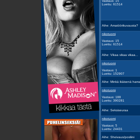
Vastaus: 15
Luettu: 61514
Aihe:
Amatöörikuvausta?
nikotuomi
Vastaus: 15
Luettu: 61514
Aihe:
Vikaa vikaa vikaa...
nikotuomi
Vastaus: 1
Luettu: 152907
Aihe:
Minkä ikäisenä harra
nikotuomi
Vastaus: 188
Luettu: 390281
Aihe:
Seksiseuraa
nikotuomi
Vastaus: 5
Luettu: 24431
Aihe:
Sheivaus/posliini