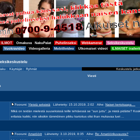
I ILMOT
Omakuva
NakuPalat
Puhelinseksi
Webkamerat
Seksikeskustelu
⋅
⋅
⋅
⋅
⋅
Vuokravideo
Videogalleria
Mobiilivideo
Ulkomaiset videot
ILMAISET traileri
⋅
⋅
⋅
⋅
⋅
seksikeskustelu
aku
:
Käyttäjät
:
Ryhmät
Keskustelu jatku
Viesti
a
.
Foorumi:
Yleistä seksistä
Lähetetty: 15.10.2019, 2:02 Aihe:
Naiset kertokaapa....
Mikä on teidän mielestä suuseksissä teille tehtäessä se "sun juttu", ja mistä pidätte? Kosk
erilaisia kaikki, niin siksikin tämmöinen pikku kartoitus olisi ihan mukavaa luet ...
Foorumi:
Amatöörit
Lähetetty: 3.10.2019, 8:35 Aihe:
Re: Amatöörikuvausta?