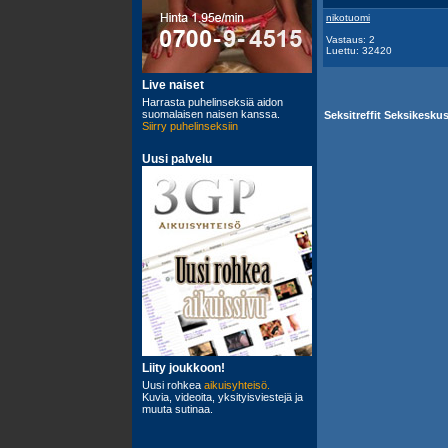
nikotuomi
Vastaus: 2
Luettu: 32420
Seksitreffit Seksikesk