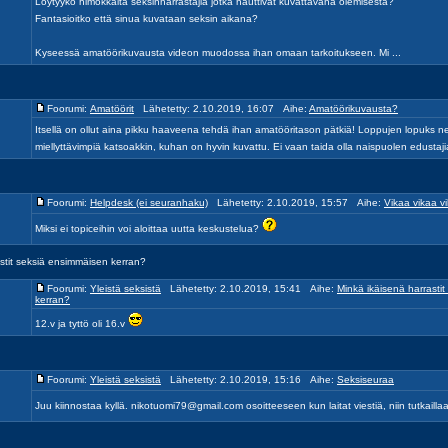
Löytyykö himokkaita seksinharrastajia jotka nauttivat kuvattavana olemisesta?
Fantasioitko että sinua kuvataan seksin aikana?
Kyseessä amatöörikuvausta videon muodossa ihan omaan tarkoitukseen. Mi ...
Foorumi:
Amatöörit
Lähetetty: 2.10.2019, 16:07 Aihe:
Amatöörikuvausta?
Itsellä on ollut aina pikku haaveena tehdä ihan amatööritason pätkiä! Loppujen lopuks ne
miellyttävimpiä katsoakkin, kuhan on hyvin kuvattu. Ei vaan taida olla naispuolen edustajia
Foorumi:
Helpdesk (ei seuranhaku)
Lähetetty: 2.10.2019, 15:57 Aihe:
Vikaa vikaa vi
Miksi ei topiceihin voi aloittaa uutta keskustelua?
stit seksiä ensimmäisen kerran?
Foorumi:
Yleistä seksistä
Lähetetty: 2.10.2019, 15:41 Aihe:
Minkä ikäisenä harrasti
kerran?
12.v ja tyttö oli 16.v
Foorumi:
Yleistä seksistä
Lähetetty: 2.10.2019, 15:16 Aihe:
Seksiseuraa
Juu kiinnostaa kyllä. nikotuomi79@gmail.com osoitteeseen kun laitat viestiä, niin tutkailla