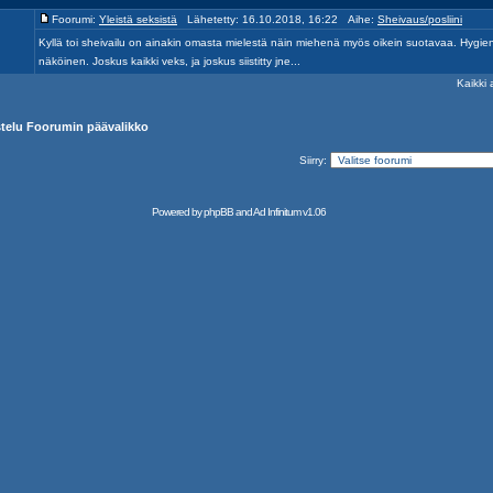
Foorumi:
Yleistä seksistä
Lähetetty: 16.10.2018, 16:22 Aihe:
Sheivaus/posliini
Kyllä toi sheivailu on ainakin omasta mielestä näin miehenä myös oikein suotavaa. Hygienia
näköinen. Joskus kaikki veks, ja joskus siistitty jne...
Kaikki 
ustelu Foorumin päävalikko
Siirry:
Powered by
phpBB
and
Ad Infinitum
v1.06