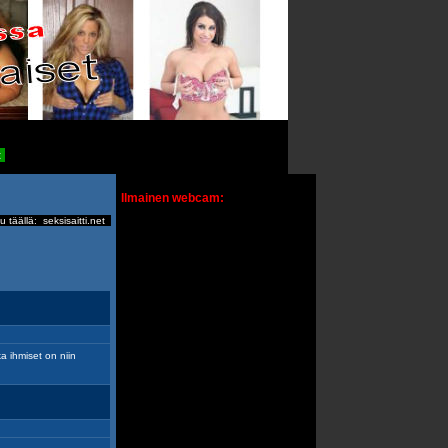
t
Ilmainen webcam:
u täällä:
seksisaitti.net
a ihmiset on niin