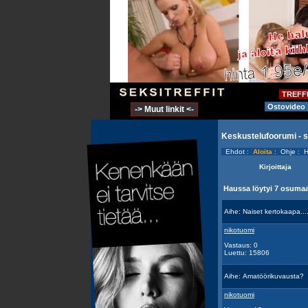
TREFF
Ostovideo
-> Muut linkit <-
Keskustelufoorumi - 
Ehdot
:
Aloita
:
Ohje
:
H
Kirjoittaja
Haussa löytyi 7 osuma
Aihe:
Naiset kertokaapa...
nikotuomi
Vastaus: 0
Luettu: 15806
Aihe:
Amatöörikuvausta?
nikotuomi