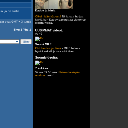
Daddy ja Ninia
, ja on siistin
Oikein isän kädestä
Ninia saa hurjaa
kyytiä kun Daddy pamputtaa viattoman
ajat ovat GMT + 3 tuntia
oloista tyttöä.
Sivu
1
Yht.
1
UUSIMMAT videot:
A: 46
Suomi MILF
Oktoberfest juhlissa
- MILF haluaa
hyvää seksiä ja saa mitä tilaa.
Suomivideoita:
7 kukkaa
Video 39:56 min.
Naisen kesäyön
unelma
pano !