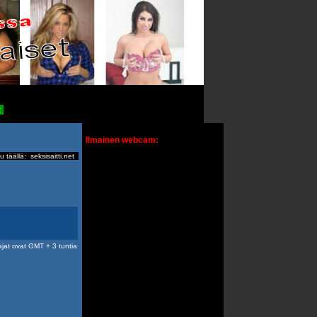
t
Ilmainen webcam:
u täällä:
seksisaitti.net
ajat ovat GMT + 3 tuntia