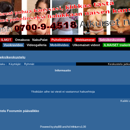
I ILMOT
Omakuva
NakuPalat
Puhelinseksi
Webkamerat
Seksikeskustelu
⋅
⋅
⋅
⋅
⋅
Vuokravideo
Videogalleria
Mobiilivideo
Ulkomaiset videot
ILMAISET traileri
⋅
⋅
⋅
⋅
⋅
seksikeskustelu
aku
:
Käyttäjät
:
Ryhmät
Keskustelu jatku
Informaatio
Yksikään aihe tai viesti ei vastannut hakuehtoja
Kaikki 
ustelu Foorumin päävalikko
Powered by
phpBB
and
Ad Infinitum
v1.06