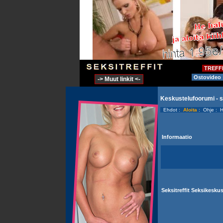
TREFF
Ostovideo
-> Muut linkit <-
Keskustelufoorumi - 
Ehdot
:
Aloita
:
Ohje
:
H
Informaatio
Seksitreffit Seksikesk