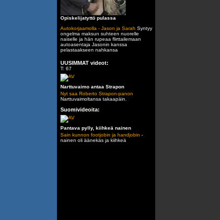
Opiskelijatyttö pulassa
Autokorjaamolla - Jason ja Sarah
Syntyy
ongelma maksun suhteen nuorelle
naiselle ja hän rupeaa flirttailemaan
autoasentaja Jasonin kanssa
pelastaakseen nahkansa
UUSIMMAT videot:
T: 67
Narttuvaimo antaa Strapon
Nyt saa Roberto Strapon-panon
Narttuvaimoltansa takaapäin.
Suomivideoita:
Pantava pylly, kiihkeä nainen
Sain kunnon footjobin ja handjobin
-
nainen oli äänekäs ja kiihkeä