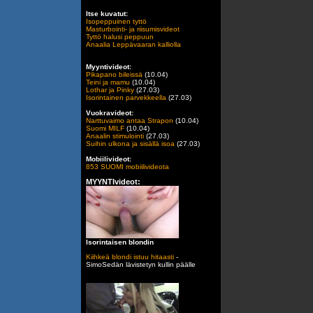
Itse kuvatut:
Isopeppuinen tyttö
Masturbointi- ja riisumisvideot
Tyttö halusi peppuun
Anaalia Leppävaaran kalliolla
Myyntivideot:
Pikapano bileissä
(10.04)
Teini ja mamu
(10.04)
Lothar ja Pinky
(27.03)
Isorintainen parvekkeella
(27.03)
Vuokravideot:
Narttuvaimo antaa Strapon
(10.04)
Suomi MILF
(10.04)
Anaalin stimulointi
(27.03)
Suihin ulkona ja sisällä isoa
(27.03)
Mobiilivideot:
853 SUOMI mobiilivideota
MYYNTIvideot:
Isorintaisen blondin
Kiihkeä blondi istuu hitaasti
-
SimoSedän lävistetyn kullin päälle