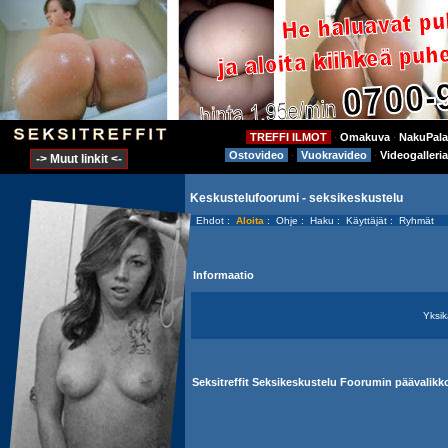
TREFFI ILMOT
Omakuva
NakuPala
⋅
⋅
Ostovideo
Vuokravideo
Videogalleria
⋅
⋅
-> Muut linkit <-
Keskustelufoorumi - seksikeskustelu
Ehdot
:
Aloita
:
Ohje
:
Haku
:
Käyttäjät
:
Ryhmät
Informaatio
Yksik
Seksitreffit Seksikeskustelu Foorumin päävalikk