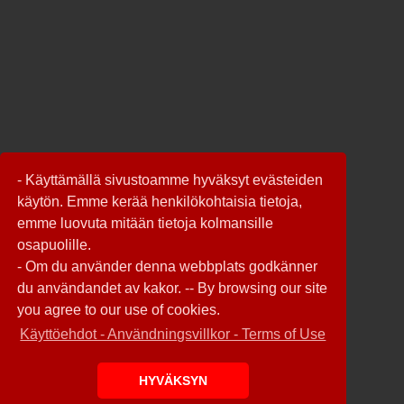
- Käyttämällä sivustoamme hyväksyt evästeiden
käytön. Emme kerää henkilökohtaisia tietoja,
emme luovuta mitään tietoja kolmansille
osapuolille.
- Om du använder denna webbplats godkänner
du användandet av kakor. -- By browsing our site
you agree to our use of cookies.
Käyttöehdot - Användningsvillkor - Terms of Use
HYVÄKSYN